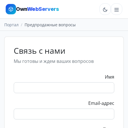
Own
WebServers
Портал
Предпродажные вопросы
Cloud VPS
Hosting
Связь с нами
Dedicated
Мы готовы и ждем ваших вопросов
Add-ons
Имя
More
Email-адрес
Cart
Sign In
Order Now