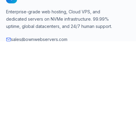
Enterprise-grade web hosting, Cloud VPS, and
dedicated servers on NVMe infrastructure. 99.99%
uptime, global datacenters, and 24/7 human support.
sales@ownwebservers.com
+1-551-455-2355
Rockaway, NJ, USA
We accept
PayPal
Stripe
American Express
UPI
VPS & Hosting
Servers & Cloud
Windows 10 VPS
AI Powered Hosting
Windows 11 VPS
N8N Hosting
Forex VPS
Dedicated (Intel)