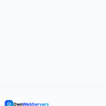
Own
WebServers