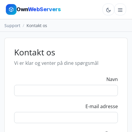
Own
WebServers
Support
Kontakt os
Cloud VPS
Hosting
Kontakt os
Dedicated
Vi er klar og venter på dine spørgsmål
Add-ons
Navn
More
E-mail adresse
Cart
Sign In
Order Now