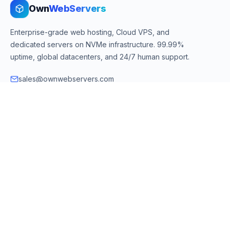
Own
WebServers
Enterprise-grade web hosting, Cloud VPS, and
dedicated servers on NVMe infrastructure. 99.99%
uptime, global datacenters, and 24/7 human support.
sales@ownwebservers.com
+1-551-455-2355
Rockaway, NJ, USA
We accept
PayPal
Stripe
American Express
UPI
VPS & Hosting
Servers & Cloud
Windows 10 VPS
AI Powered Hosting
Windows 11 VPS
N8N Hosting