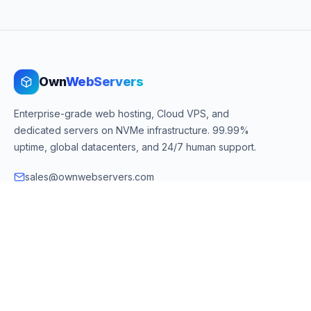
Own
WebServers
Enterprise-grade web hosting, Cloud VPS, and
dedicated servers on NVMe infrastructure. 99.99%
uptime, global datacenters, and 24/7 human support.
sales@ownwebservers.com
+1-551-455-2355
Rockaway, NJ, USA
We accept
PayPal
Stripe
American Express
UPI