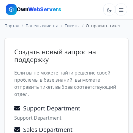
Own
WebServers
Портал
Панель клиента
Тикеты
Отправить тикет
Cloud VPS
Hosting
Создать новый запрос на
поддержку
Dedicated
Если вы не можете найти решение своей
Add-ons
проблемы в базе знаний, вы можете
отправить тикет, выбрав соответствующий
More
отдел.
Cart
Support Department
Support Department
Sign In
Order Now
Sales Department