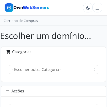
Own
WebServers
Carrinho de Compras
Cloud VPS
Escolher um domínio...
Hosting
Dedicated
Categorias
Add-ons
More
Cart
Acções
Sign In
Order Now