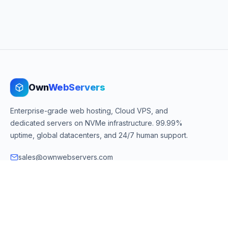
Own
WebServers
Enterprise-grade web hosting, Cloud VPS, and
dedicated servers on NVMe infrastructure. 99.99%
uptime, global datacenters, and 24/7 human support.
sales@ownwebservers.com
+1-551-455-2355
Rockaway, NJ, USA