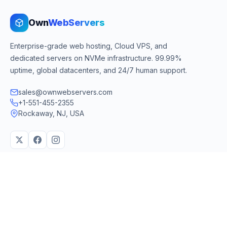
Own
WebServers
Enterprise-grade web hosting, Cloud VPS, and
dedicated servers on NVMe infrastructure. 99.99%
uptime, global datacenters, and 24/7 human support.
sales@ownwebservers.com
+1-551-455-2355
Rockaway, NJ, USA
We accept
PayPal
Stripe
American Express
UPI
VPS & Hosting
Servers & Cloud
Windows 10 VPS
AI Powered Hosting