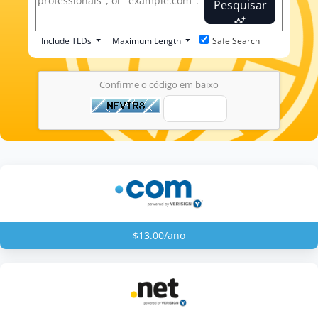
Pesquisar
Include TLDs
Maximum Length
Safe Search
Confirme o código em baixo
$13.00/ano