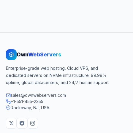
Own
WebServers
Enterprise-grade web hosting, Cloud VPS, and
dedicated servers on NVMe infrastructure. 99.99%
uptime, global datacenters, and 24/7 human support.
sales@ownwebservers.com
+1-551-455-2355
Rockaway, NJ, USA