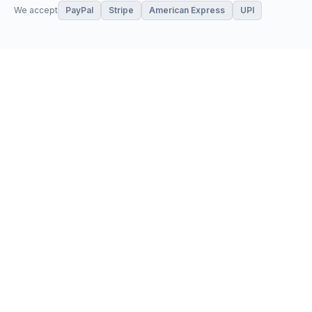
We accept
PayPal
Stripe
American Express
UPI
VPS & Hosting
Servers & Cloud
Windows 10 VPS
AI Powered Hosting
Windows 11 VPS
N8N Hosting
Forex VPS
Dedicated (Intel)
Linux VPS
Dedicated (AMD)
Shared Hosting
Dedicated Cloud
Web Hosting
Performance Servers
GPU Servers
Add-ons
Support
Storage Servers
Client Area
Private Cloud
Browse Store
SSL Certificates
Open a Ticket
Website Security
Network Status