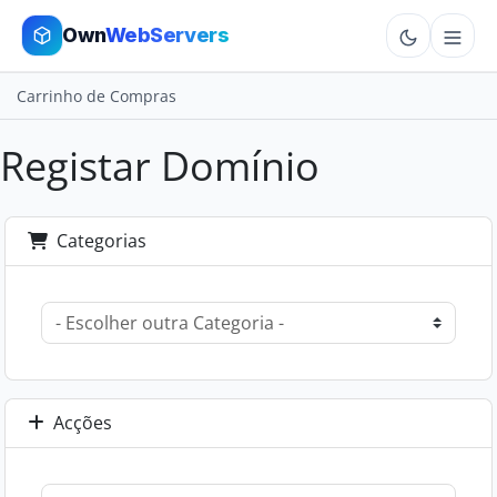
Own
WebServers
Carrinho de Compras
Cloud VPS
Registar Domínio
Hosting
Dedicated
Categorias
Add-ons
More
Cart
Acções
Sign In
Order Now