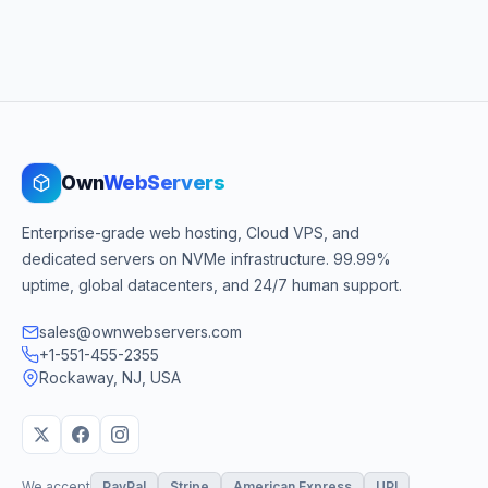
Own
WebServers
Enterprise-grade web hosting, Cloud VPS, and
dedicated servers on NVMe infrastructure. 99.99%
uptime, global datacenters, and 24/7 human support.
sales@ownwebservers.com
+1-551-455-2355
Rockaway, NJ, USA
We accept
PayPal
Stripe
American Express
UPI