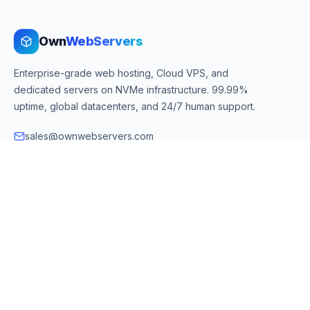
Own
WebServers
Enterprise-grade web hosting, Cloud VPS, and
dedicated servers on NVMe infrastructure. 99.99%
uptime, global datacenters, and 24/7 human support.
sales@ownwebservers.com
+1-551-455-2355
Rockaway, NJ, USA
We accept
PayPal
Stripe
American Express
UPI
VPS & Hosting
Servers & Cloud
Windows 10 VPS
AI Powered Hosting