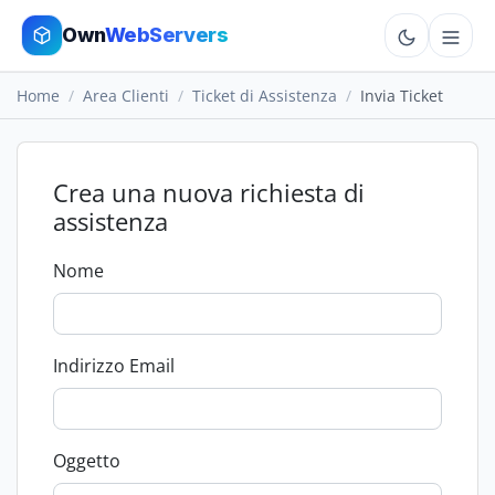
Own
WebServers
Home
Area Clienti
Ticket di Assistenza
Invia Ticket
Cloud VPS
Hosting
Crea una nuova richiesta di
assistenza
Dedicated
Nome
Add-ons
More
Indirizzo Email
Cart
Oggetto
Sign In
Order Now