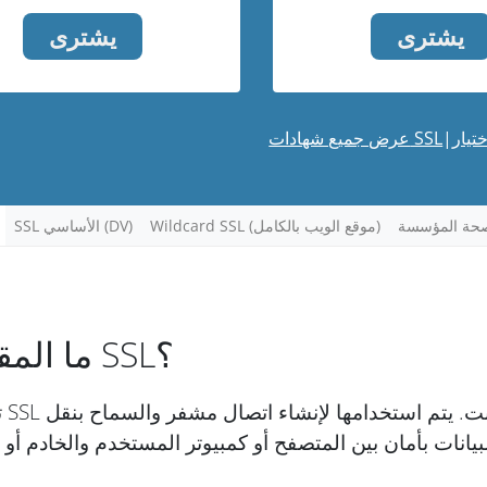
يشترى
يشترى
تيار
|
عرض جميع شهادات SSL
Wildcard SSL (موقع الويب بالكامل)
SSL الأساسي (DV)
ما المقصود بـ SSL؟
تع