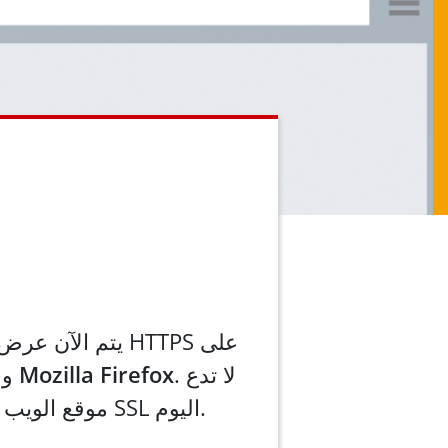
يتم الآن عرض صف
. لا تدع
Mozilla Firefox
و
موقع الويب الخاص بك يكون واحدًا منهم. أضف SSL اليوم.