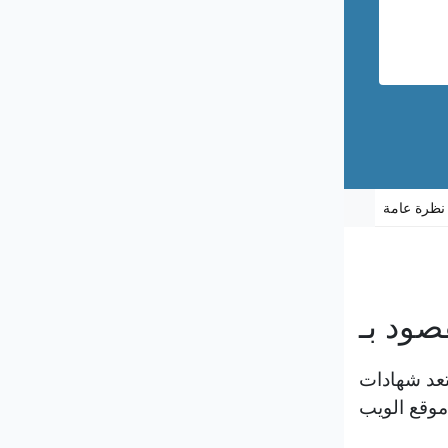
نظرة عامة
د شهادات SSL أساسية لأمن الإنترنت. يتم استخدامها لإنشاء اتصال مشفر والسماح بنقل