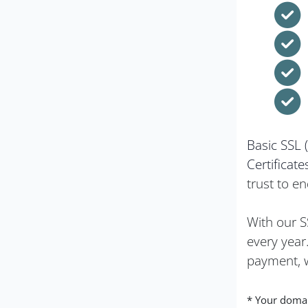
Basic SSL 
Certificate
trust to en
With our S
every year
payment, w
* Your domai