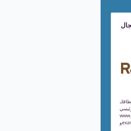
جال
نطاقك
 (على سبيل المثال،
www.
ex).