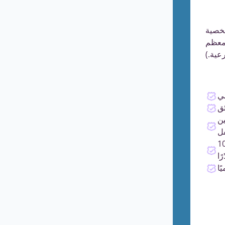
شخصية
 معظم
عية.)
يعرض
10,000