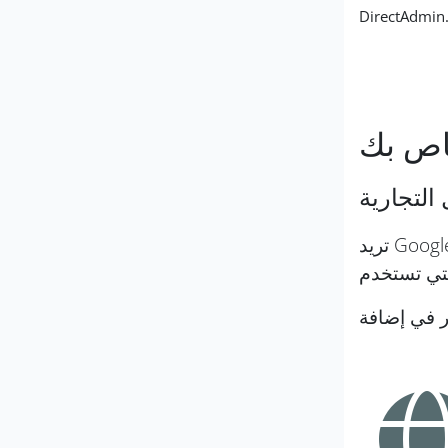
DirectAdmin
اص بك
تريد Google جعل الويب أكثر أمانًا ويتضمن جزء كبير من ذلك التأكد من أن المواقع التي يصل إليها الأشخاص عبر Google آمنة.