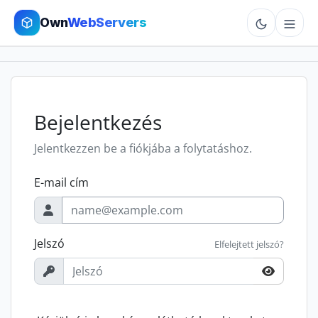
Own
WebServers
Cloud VPS
Hosting
Bejelentkezés
Dedicated
Jelentkezzen be a fiókjába a folytatáshoz.
E-mail cím
Add-ons
More
Jelszó
Elfelejtett jelszó?
Cart
Sign In
Order Now