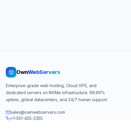
Own
WebServers
Enterprise-grade web hosting, Cloud VPS, and
dedicated servers on NVMe infrastructure. 99.99%
uptime, global datacenters, and 24/7 human support.
sales@ownwebservers.com
+1-551-455-2355
Rockaway, NJ, USA