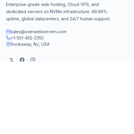
Enterprise-grade web hosting, Cloud VPS, and
dedicated servers on NVMe infrastructure. 99.99%
uptime, global datacenters, and 24/7 human support.
sales@ownwebservers.com
+1-551-455-2355
Rockaway, NJ, USA
We accept
PayPal
Stripe
American Express
UPI
VPS & Hosting
Servers & Cloud
Windows 10 VPS
AI Powered Hosting
Windows 11 VPS
N8N Hosting
Forex VPS
Dedicated (Intel)
Linux VPS
Dedicated (AMD)