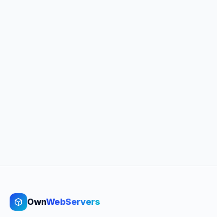
Own
WebServers