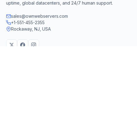
uptime, global datacenters, and 24/7 human support.
sales@ownwebservers.com
+1-551-455-2355
Rockaway, NJ, USA
We accept
PayPal
Stripe
American Express
UPI
VPS & Hosting
Servers & Cloud
Windows 10 VPS
AI Powered Hosting
Windows 11 VPS
N8N Hosting
Forex VPS
Dedicated (Intel)
Linux VPS
Dedicated (AMD)
Shared Hosting
Dedicated Cloud
Web Hosting
Performance Servers
GPU Servers