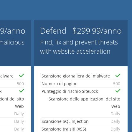
99/anno
Defend
$299.99/anno
malicious
Find, fix and prevent threats
with website acceleration
malware
Scansione giornaliera del malware
500
Numero di pagine
500
k
Punteggio di rischio SiteLock
ioni del sito
Scansione delle applicazioni del sito
Web
Web
Daily
Daily
Daily
Scansione SQL Injection
Daily
Daily
Scansione tra siti (XSS)
Daily