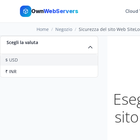
Own
WebServers
Cloud
Home
Negozio
Sicurezza del sito Web SiteLo
Scegli la valuta
$ USD
₹ INR
Ese
sit