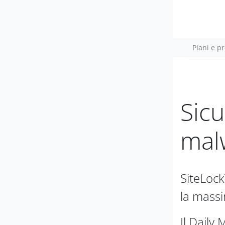
Piani e pr
Sicu
malw
SiteLock
la massi
Il Daily 