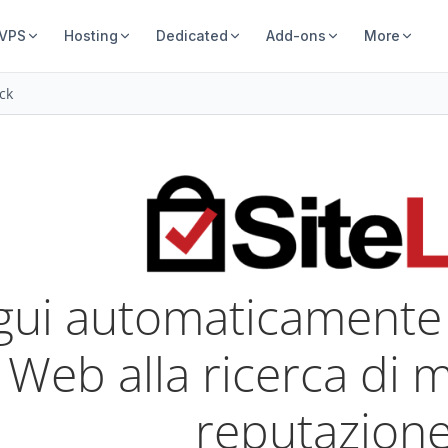
 VPS
Hosting
Dedicated
Add-ons
More
ck
gui automaticamente 
o Web alla ricerca di 
reputazione