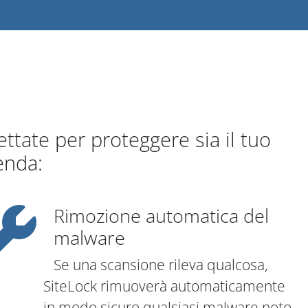
ttate per proteggere sia il tuo
enda:
Rimozione automatica del
malware
Se una scansione rileva qualcosa,
SiteLock rimuoverà automaticamente
in modo sicuro qualsiasi malware noto.