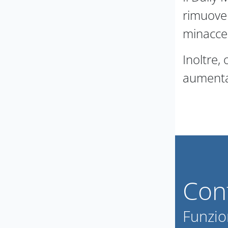
rimuove 
minacce
Inoltre, 
aumentar
Conf
Funzion