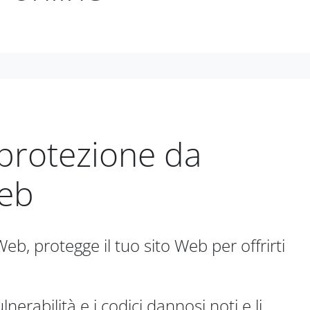
 protezione da
Web
eb, protegge il tuo sito Web per offrirti
nerabilità e i codici dannosi noti e li