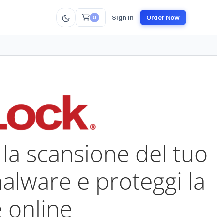
Sign In
Order Now
0
la scansione del tuo
malware e proteggi la
 online