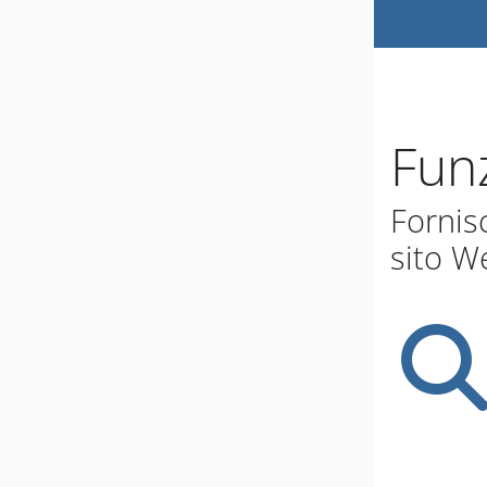
Funz
Fornis
sito W