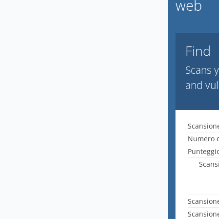
web
Find
Scans y
and vul
Scansione
Numero d
Punteggio
Scansi
Scansione
Scansione 