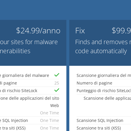
$24.99/anno
Fix
$99.
our sites for malware
Finds and removes 
nerabilities
code automatically
 giornaliera del malware
Scansione giornaliera del 
i pagine
25
Numero di pagine
 di rischio SiteLock
Punteggio di rischio SiteLoc
one delle applicazioni del sito
Scansione delle applicaz
Web
One Time
 SQL Injection
One Time
Scansione SQL Injection
tra siti (XSS)
One Time
Scansione tra siti (XSS)