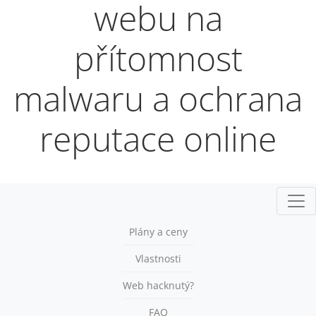
webu na
přítomnost
malwaru a ochrana
reputace online
Přep
Plány a ceny
Vlastnosti
Web hacknutý?
FAQ