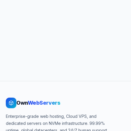
Own
WebServers
Enterprise-grade web hosting, Cloud VPS, and
dedicated servers on NVMe infrastructure. 99.99%
uptime, global datacenters, and 24/7 human support.