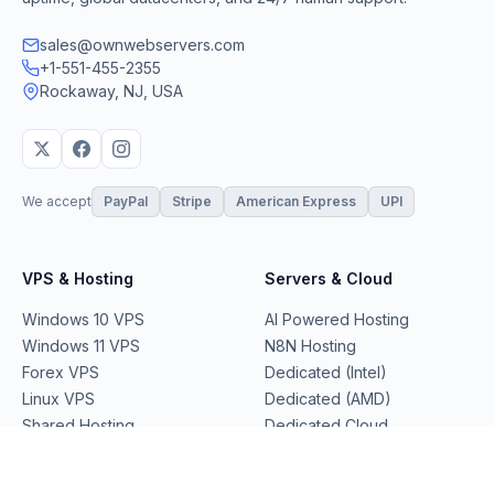
sales@ownwebservers.com
+1-551-455-2355
Rockaway, NJ, USA
We accept
PayPal
Stripe
American Express
UPI
VPS & Hosting
Servers & Cloud
Windows 10 VPS
AI Powered Hosting
Windows 11 VPS
N8N Hosting
Forex VPS
Dedicated (Intel)
Linux VPS
Dedicated (AMD)
Shared Hosting
Dedicated Cloud
Web Hosting
Performance Servers
GPU Servers