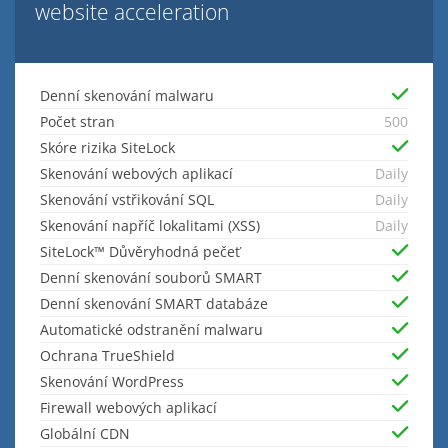
website acceleration
Denní skenování malwaru
Počet stran
500
Skóre rizika SiteLock
Skenování webových aplikací
Daily
Skenování vstřikování SQL
Daily
Skenování napříč lokalitami (XSS)
Daily
SiteLock™ Důvěryhodná pečeť
Denní skenování souborů SMART
Denní skenování SMART databáze
Automatické odstranění malwaru
Ochrana TrueShield
Skenování WordPress
Firewall webových aplikací
Globální CDN