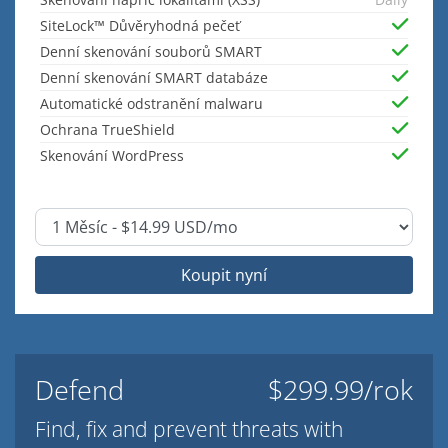
SiteLock™ Důvěryhodná pečeť
Denní skenování souborů SMART
Denní skenování SMART databáze
Automatické odstranění malwaru
Ochrana TrueShield
Skenování WordPress
Koupit nyní
Defend
$299.99/rok
Find, fix and prevent threats with